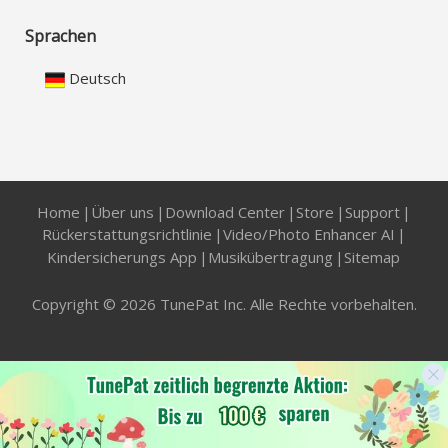
Sprachen
Deutsch
Home
|
Über uns
|
Download Center
|
Store
|
Support
|
Rückerstattungsrichtlinie
|
Video/Photo Enhancer AI
|
Kindersicherungs App
|
Musikübertragung
|
Sitemap
Copyright © 2026 TunePat Inc. Alle Rechte vorbehalten.