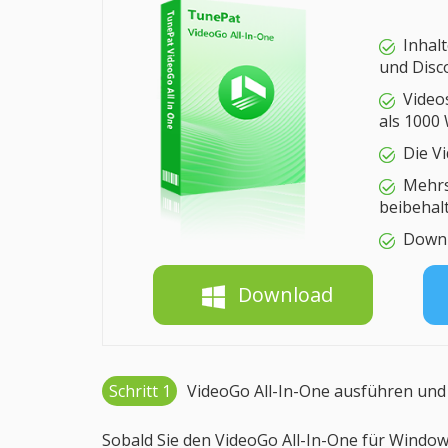
Inhal
und Disc
Video
als 1000
Die Vi
Mehrs
beibehal
Downl
Download
Schritt 1
VideoGo All-In-One ausführen und 
Sobald Sie den VideoGo All-In-One für Windows