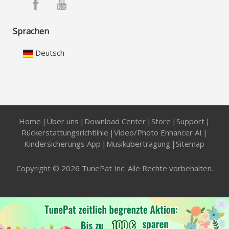
Sprachen
Deutsch
Home
|
Über uns
|
Download Center
|
Store
|
Support
|
Rückerstattungsrichtlinie
|
Video/Photo Enhancer AI
|
Kindersicherungs App
|
Musikübertragung
|
Sitemap
Copyright © 2026 TunePat Inc. Alle Rechte vorbehalten.