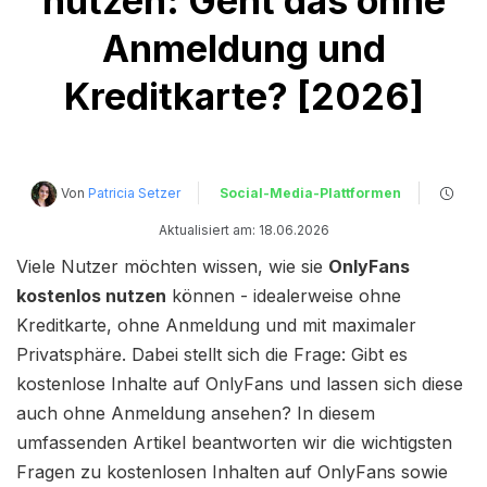
nutzen: Geht das ohne
Anmeldung und
Kreditkarte? [2026]
Von
Patricia Setzer
Social-Media-Plattformen
Aktualisiert am: 18.06.2026
Viele Nutzer möchten wissen, wie sie
OnlyFans
kostenlos nutzen
können - idealerweise ohne
Kreditkarte, ohne Anmeldung und mit maximaler
Privatsphäre. Dabei stellt sich die Frage: Gibt es
kostenlose Inhalte auf OnlyFans und lassen sich diese
auch ohne Anmeldung ansehen? In diesem
umfassenden Artikel beantworten wir die wichtigsten
Fragen zu kostenlosen Inhalten auf OnlyFans sowie