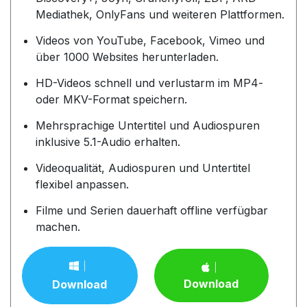
Mediathek, OnlyFans und weiteren Plattformen.
Videos von YouTube, Facebook, Vimeo und
über 1000 Websites herunterladen.
HD-Videos schnell und verlustarm im MP4-
oder MKV-Format speichern.
Mehrsprachige Untertitel und Audiospuren
inklusive 5.1-Audio erhalten.
Videoqualität, Audiospuren und Untertitel
flexibel anpassen.
Filme und Serien dauerhaft offline verfügbar
machen.
Download
Download