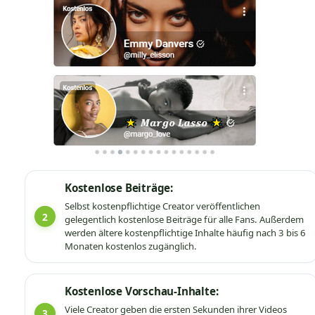
Kostenlose Beiträge:
Selbst kostenpflichtige Creator veröffentlichen
gelegentlich kostenlose Beiträge für alle Fans. Außerdem
werden ältere kostenpflichtige Inhalte häufig nach 3 bis 6
Monaten kostenlos zugänglich.
Kostenlose Vorschau-Inhalte:
Viele Creator geben die ersten Sekunden ihrer Videos