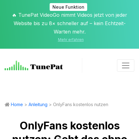
Neue Funktion
🔥 TunePat VideoGo nimmt Videos jetzt von jeder
Website bis zu 8× schneller auf – kein Echtzeit-
Warten mehr.
Mehr erfahren
Home
>
Anleitung
> OnlyFans kostenlos nutzen
OnlyFans kostenlos