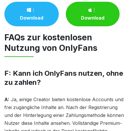
Download
Download
FAQs zur kostenlosen
Nutzung von OnlyFans
F: Kann ich OnlyFans nutzen, ohne
zu zahlen?
A:
Ja, einige Creator bieten kostenlose Accounts und
frei zugängliche Inhalte an. Nach der Registrierung
und der Hinterlegung einer Zahlungsmethode können
Nutzer diese Inhalte ansehen. Vollständige Premium-