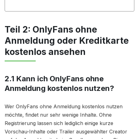
Teil 2: OnlyFans ohne
Anmeldung oder Kreditkarte
kostenlos ansehen
2.1 Kann ich OnlyFans ohne
Anmeldung kostenlos nutzen?
Wer OnlyFans ohne Anmeldung kostenlos nutzen
möchte, findet nur sehr wenige Inhalte. Ohne
Registrierung lassen sich lediglich einige kurze
Vorschau-Inhalte oder Trailer ausgewählter Creator