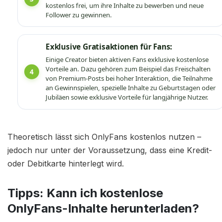
kostenlos frei, um ihre Inhalte zu bewerben und neue
Follower zu gewinnen.
Exklusive Gratisaktionen für Fans:
Einige Creator bieten aktiven Fans exklusive kostenlose
Vorteile an. Dazu gehören zum Beispiel das Freischalten
von Premium-Posts bei hoher Interaktion, die Teilnahme
an Gewinnspielen, spezielle Inhalte zu Geburtstagen oder
Jubiläen sowie exklusive Vorteile für langjährige Nutzer.
Theoretisch lässt sich OnlyFans kostenlos nutzen –
jedoch nur unter der Voraussetzung, dass eine Kredit-
oder Debitkarte hinterlegt wird.
Tipps: Kann ich kostenlose
OnlyFans-Inhalte herunterladen?