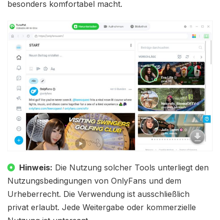
besonders komfortabel macht.
Hinweis:
Die Nutzung solcher Tools unterliegt den
Nutzungsbedingungen von OnlyFans und dem
Urheberrecht. Die Verwendung ist ausschließlich
privat erlaubt. Jede Weitergabe oder kommerzielle