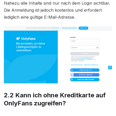
Nahezu alle Inhalte sind nur nach dem Login sichtbar.
Die Anmeldung ist jedoch kostenlos und erfordert
lediglich eine gültige E-Mail-Adresse.
2.2 Kann ich ohne Kreditkarte auf
OnlyFans zugreifen?